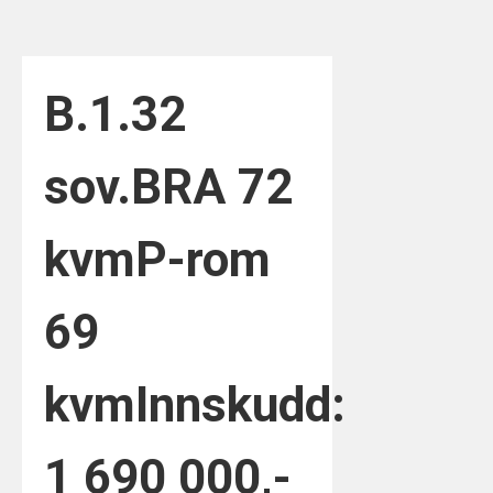
B.1.3
2
sov.
BRA 72
kvm
P-rom
69
kvm
Innskudd:
1 690 000,-