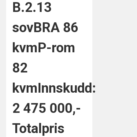
B.2.1
3
sov
BRA 86
kvm
P-rom
82
kvm
Innskudd:
2 475 000,-
Totalpris