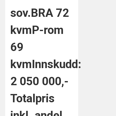
sov.
BRA 72
kvm
P-rom
69
kvm
Innskudd:
2 050 000,-
Totalpris
inkl. andel