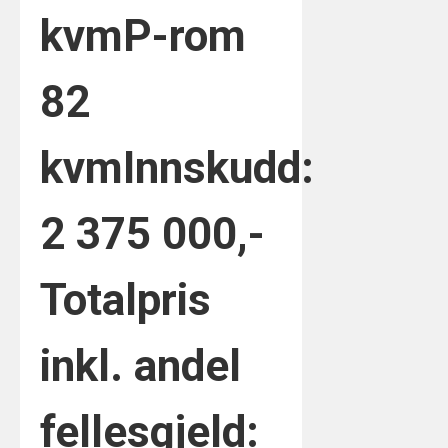
kvm
P-rom
82
kvm
Innskudd:
2 375 000,-
Totalpris
inkl. andel
fellesgjeld: