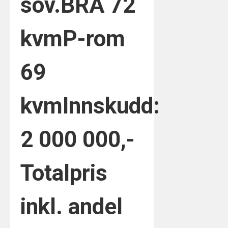
sov.
BRA 72
kvm
P-rom
69
kvm
Innskudd:
2 000 000,-
Totalpris
inkl. andel