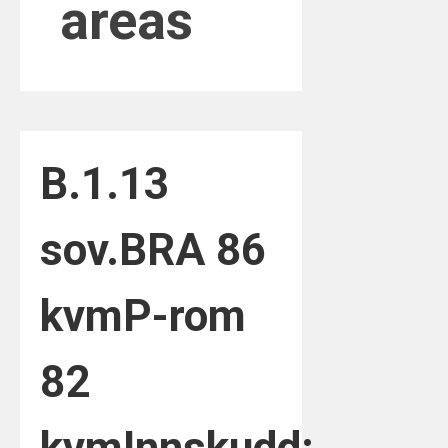
areas
B.1.1
3
sov.
BRA 86
kvm
P-rom
82