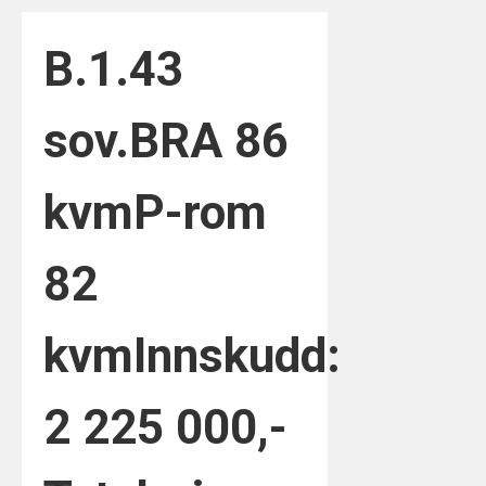
B.1.4
3
sov.
BRA 86
kvm
P-rom
82
kvm
Innskudd:
2 225 000,-