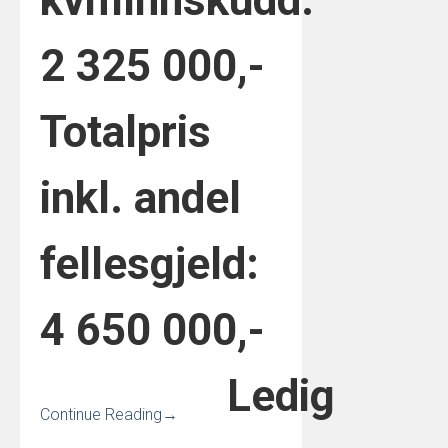
kvm
Innskudd:
2 325 000,-
Totalpris
inkl. andel
fellesgjeld:
4 650 000,-
Ledig
Continue Reading
→