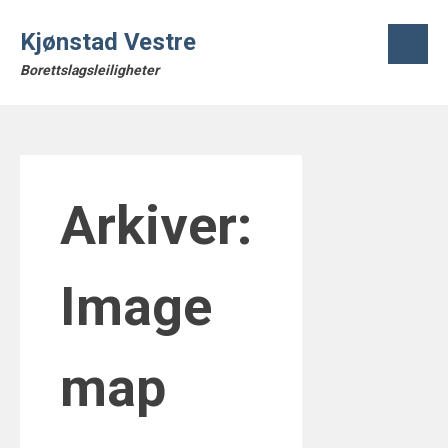
Skip
to
Kjønstad Vestre
content
Borettslagsleiligheter
Arkiver:
Image
map