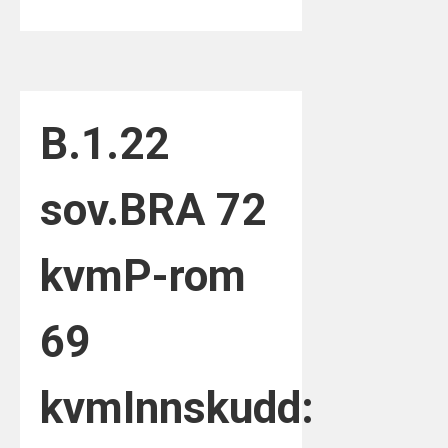
B.1.2
2
sov.
BRA 72
kvm
P-rom
69
kvm
Innskudd: