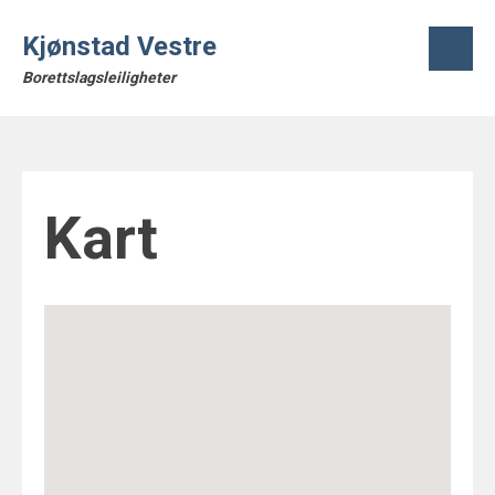
Skip
to
Kjønstad Vestre
content
Borettslagsleiligheter
Kart